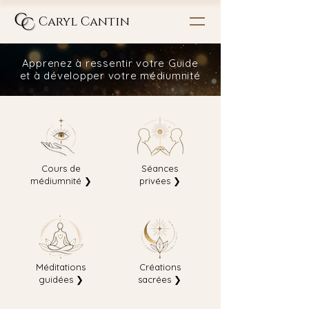
Caryl Cantin
Apprenez à ressentir votre Guide
et à développer votre médiumnité
Cours de
Séances
médiumnité ❯
privées ❯
Méditations
Créations
guidées ❯
sacrées ❯