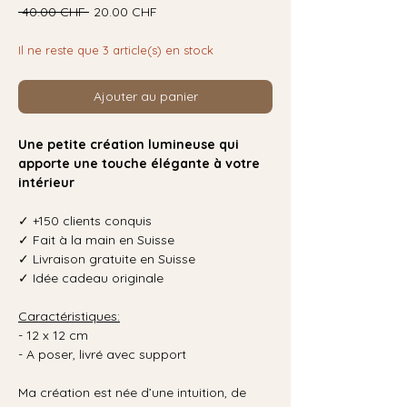
Prix
Prix
 40.00 CHF 
20.00 CHF
original
promotionnel
Il ne reste que 3 article(s) en stock
Ajouter au panier
Une petite création lumineuse qui
apporte une touche élégante à votre
intérieur
✓ +150 clients conquis
✓ Fait à la main en Suisse
✓ Livraison gratuite en Suisse
✓ Idée cadeau originale
Caractéristiques:
- 12 x 12 cm
- A poser, livré avec support
Ma création est née d’une intuition, de