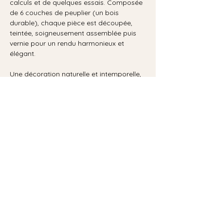
calculs et de quelques essais. Composée
de 6 couches de peuplier (un bois
durable), chaque pièce est découpée,
teintée, soigneusement assemblée puis
vernie pour un rendu harmonieux et
élégant.
Une décoration naturelle et intemporelle,
idéale pour créer une ambiance cosy et
apaisante. Chaque création est réalisée
avec amour et patience dans mon atelier.
Aucun avis pour le moment
Partagez votre expérience, soyez le
premier à laisser un avis.
Donner mon avis